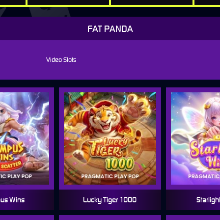
FAT PANDA
Video Slots
us Wins
Lucky Tiger 1000
Starligh