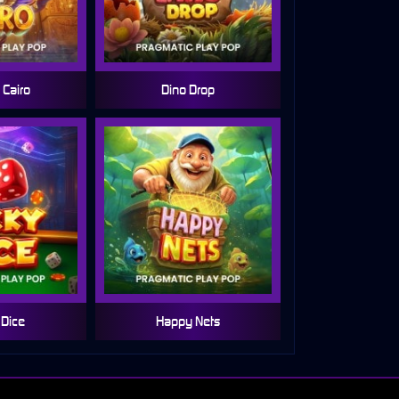
 Cairo
Dino Drop
 Dice
Happy Nets