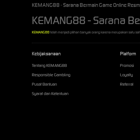
KEMANG88 - Sarana Bermain Game Online Resmi
KEMANG88 - Sarana Ber
KEMANG88
telah menjadi pilihan banyak orang karena merupakan satu sa
Kebijaksanaan
Platform
Tentang KEMANG88
Promosi
Responsible Gambling
Loyalty
Pusat Bantuan
Referral
Syarat dan Ketentuan