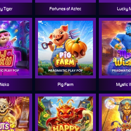
y Tiger
Fortunes of Aztec
Lucky 
 Neko
Pig Farm
Mystic 