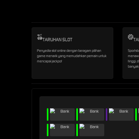
TARUHAN SLOT
TA
Penyedia slot online dengan beragam pilihan
Sportsb
game menarik yang memudahkan pemain untuk
menawar
mencapai jackpot
tinggi,
banyak 