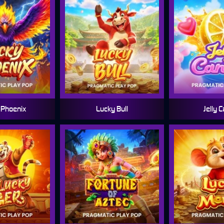
 Phoenix
Lucky Bull
Jelly 