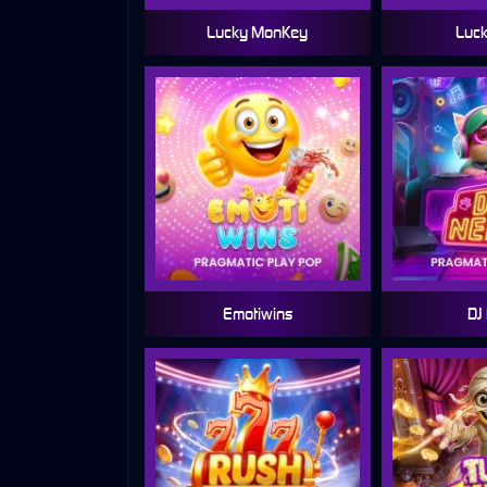
Lucky MonKey
Luck
Emotiwins
DJ