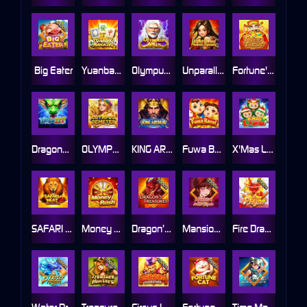
Big Eater
Yuanbao Mahjong
Olympus - Zeus
Unparalleled Phoenix Dynasty
Fortune's Treasure
Dragon777
OLYMPUS DEMETER
KING ARTHUR
Fuwa Baoxi
X'Mas LABUBU
SAFARI HEAT 2-MULTIPLY FUN
Money Rush
Dragon’s Treasures
Mansion Battle Royale
Fire Dragon