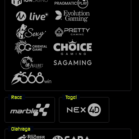
Race
Togel
Olahraga