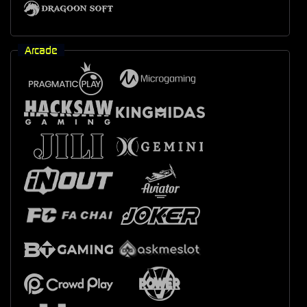
Arcade