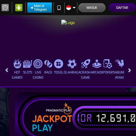
Main di
MASUK
DAFTAR
Telegram
HOT
SLOTS
LIVE
RACE
TOGEL
OLAHRAGA
CRASH
ARCADE
POKER
SABUNG
PROMO
GAMES
CASINO
GAME
AYAM
IDR
12,691,
JACKPOT
PLAY