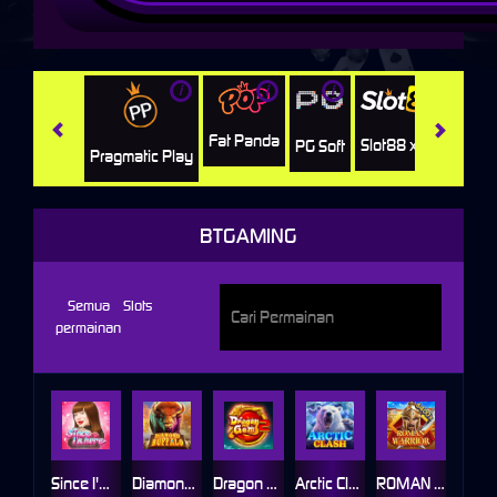
i
i
i
i
i
Facha
Fat Panda
Slot88 x PP
PG Soft
Pragmatic Play
BTGAMING
Semua
Slots
permainan
Since I'm here
Diamond buffalo
Dragon Gem2
Arctic Clash
ROMAN WARRIOR