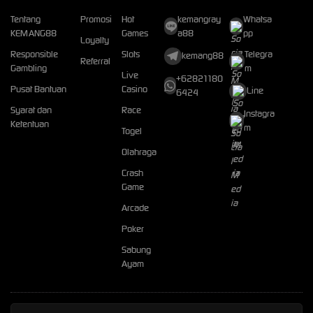
Tentang
Promosi
Hot
kemangray
Whatsa
KEMANG88
Games
a88
pp
Loyalty
Responsible
Slots
Telegra
kemang88
Referral
Gambling
m
Live
+62821180
Pusat Bantuan
Casino
Line
6424
Syarat dan
Race
Instagra
Ketentuan
m
Togel
Olahraga
Crash
Game
Arcade
Poker
Sabung
Ayam