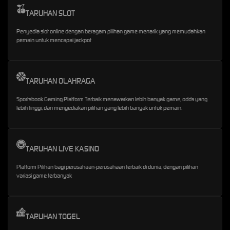
TARUHAN SLOT
Penyedia slot online dengan beragam pilihan game menarik yang memudahkan
pemain untuk mencapai jackpot
TARUHAN OLAHRAGA
Sportsbook Gaming Platform Terbaik menawarkan lebih banyak game, odds yang
lebih tinggi, dan menyediakan pilihan yang lebih banyak untuk pemain.
TARUHAN LIVE KASINO
Platform Pilihan bagi perusahaan-perusahaan terbaik di dunia, dengan pilihan
variasi game terbanyak
TARUHAN TOGEL