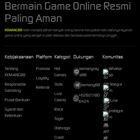
Bermain Game Online Resmi
Paling Aman
KEMANG88
telah menjadi pilihan banyak orang karena merupakan satu satunya layanan
game online yang sangat mudah diakses dan berbasis pada teknologi canggih.
Kebijaksanaan
Platform
Kategori
Dukungan
Komunitas
Tentang
Promosi
Hot
kemangray
Whatsa
KEMANG88
Games
a88
pp
Loyalty
Responsible
Slots
Telegra
kemang88
Referral
Gambling
m
Live
+62821180
Pusat Bantuan
Casino
Line
6424
Syarat dan
Race
Instagra
Ketentuan
m
Togel
Olahraga
Crash