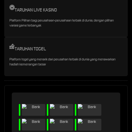
TARUHAN LIVE KASINO
Platform Pilihan bagi perusahaan-perusahaan terbaik di dunia, dengan pilihan
variasi game terbanyak
TARUHAN TOGEL
Platform togel yang menarik dari perusahan terbaik di dunia yang menawarkan
hadiah kemenangan besar