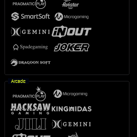
Arcade