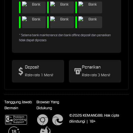
* Selama bank maintenance dan bank offline deposit dan penarikan
tidak dapat diproses
Deposit
Penarikan
Rata-rata 1 Menit
Rata-rata 3 Menit
Tanggung Jawab
Browser Yang
Bermain
Didukung
©2026 KEMANG88. Hak cipta
dilindungi | 18+