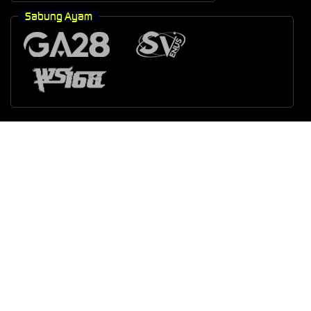
Sabung Ayam