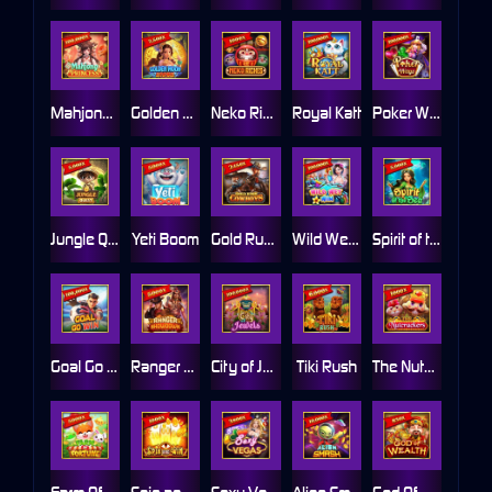
Mahjong Princess
Golden Moon Empire
Neko Riches
Royal Katt
Poker Ways
Jungle Quest
Yeti Boom
Gold Rush Cowboys
Wild Wet Win
Spirit of the Sea
Goal Go Win
Ranger Showdown
City of Jewels
Tiki Rush
The Nutcrackers