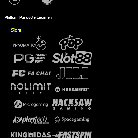
Platform Penyedia Layanan
Slots