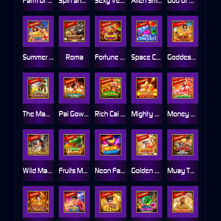
Farm Of Fortune
Spin and Win
Sexy Vegas
Alien Smash
God Of Wealth
Summer Splash Paradise
Roma
Fortune Jewels III
Space Conquest
Goddess Of Egypt
The Maya Myth
Pai Gow Ways
Rich Cai Shen
Mighty Sevens
Money Empire
Wild Mafia
Fruits Mania
Neon Fantasy
Golden Horse Ride
Muay Thai Fighter