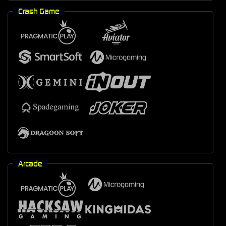
Crash Game
Arcade