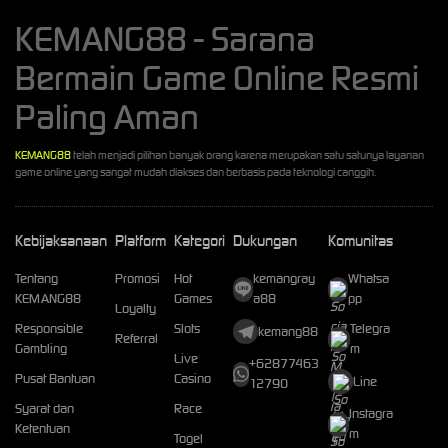
KEMANG88 - Sarana
Bermain Game Online Resmi
Paling Aman
KEMANG88
telah menjadi pilihan banyak orang karena merupakan satu satunya layanan
game online yang sangat mudah diakses dan berbasis pada teknologi canggih.
Kebijaksanaan
Platform
Kategori
Dukungan
Komunitas
Tentang
Promosi
Hot
kemangray
Whatsa
KEMANG88
Games
a88
pp
Loyalty
Responsible
Slots
Telegra
kemang88
Referral
Gambling
m
Live
+62877463
Pusat Bantuan
Casino
Line
12790
Syarat dan
Race
Instagra
Ketentuan
m
Togel