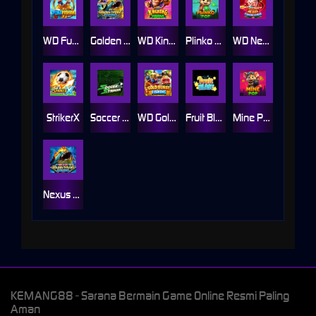
WD FuWa Fishing
Golden Tyrant Fishing
WD King Kong Fishing
Plinko Pop
WD Nezha Fishing Legend
StrikerX
Soccer Striker
WD Gold Blast Fishing
Fruit Blast
Mine Pop
Nexus Golden Tyrant
KEMANG88 - Sarana Bermain Game Online Resmi Paling
Aman