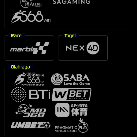
Race
Togel
Olahraga