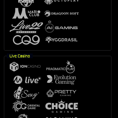
Live Casino