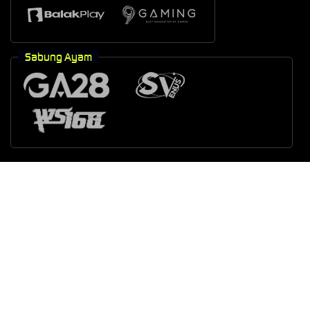
Sabung Ayam