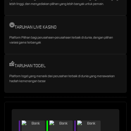
lebih tinggi, dan menyediakan pilihan yang lebih banyak untuk pemain.
TARUHAN LIVE KASINO
Platform Pilihan bagi perusahaan-perusahaan terbaik di dunia, dengan pilihan
variasi game terbanyak
TARUHAN TOGEL
Platform togel yang menarik dari perusahan terbaik di dunia yang menawarkan
hadiah kemenangan besar